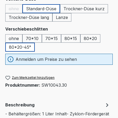
ohne
Standard-Düse
Trockner-Düse kurz
(Diese Option ist zurzeit nicht verfügbar.)
Trockner-Düse lang
Lanze
auswählen
Verschiebeschlitten
ohne
70*10
70*15
80*15
80*20
80*20-45°
Anmelden um Preise zu sehen
Zum Merkzettel hinzufügen
Produktnummer:
SW10043.30
Beschreibung
- Behältergrößen: 1 Liter Inhalt- Zyklon-Fördergerät