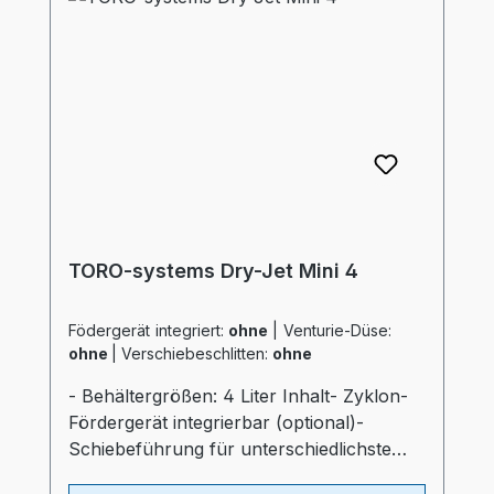
Lufteinlaß im Behälter- "echter
Luftverteiler" wie bei großen Trocknern-
Auslaßschieber- Sichtfenster- separater
Heizungsregler (Industriequalität)-
Druckluftüberwachung- Automatischen
AbschaltprogrammProspekt: TORO-
systems Dry Jet Mini
TORO-systems Dry-Jet Mini 4
Födergerät integriert:
ohne
|
Venturie-Düse:
ohne
|
Verschiebeschlitten:
ohne
- Behältergrößen: 4 Liter Inhalt- Zyklon-
Fördergerät integrierbar (optional)-
Schiebeführung für unterschiedlichste
Verarbeitungsmaschinen (optional)-