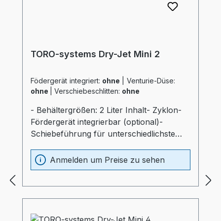
TORO-systems Dry-Jet Mini 2
Födergerät integriert:
ohne
|
Venturie-Düse:
ohne
|
Verschiebeschlitten:
ohne
- Behältergrößen: 2 Liter Inhalt- Zyklon-
Fördergerät integrierbar (optional)-
Schiebeführung für unterschiedlichste
Verarbeitungsmaschinen (optional)-
Materialbehälter und Heizung optimal
Anmelden um Preise zu sehen
wärmeisoliert (20mm)- Prozessheizung im
Materialbehälter integriert (Elektrokasten
ohne thermische Belastung)-
Materialbehälter aus Edelstahl und
Spezialglas- Temperaturfühler am