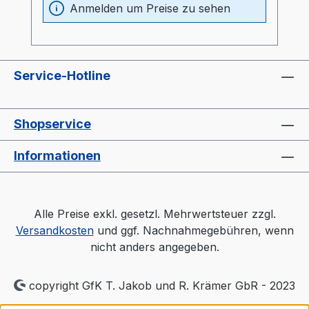
Materialbehälter und Heizung optimal
Anmelden um Preise zu sehen
wärmeisoliert (20mm)- Prozessheizung im
Materialbehälter integriert (Elektrokasten
ohne thermische Belastung)-
Materialbehälter aus Edelstahl und
Service-Hotline
Spezialglas- Temperaturfühler am
Lufteinlaß im Behälter- "echter
Luftverteiler" wie bei großen Trocknern-
Shopservice
Auslaßschieber- Sichtfenster- separater
Heizungsregler (Industriequalität)-
Informationen
Druckluftüberwachung- Automatischen
AbschaltprogrammProspekt: TORO-
systems Dry Jet Mini
Alle Preise exkl. gesetzl. Mehrwertsteuer zzgl.
Versandkosten
und ggf. Nachnahmegebühren, wenn
nicht anders angegeben.
copyright GfK T. Jakob und R. Krämer GbR - 2023