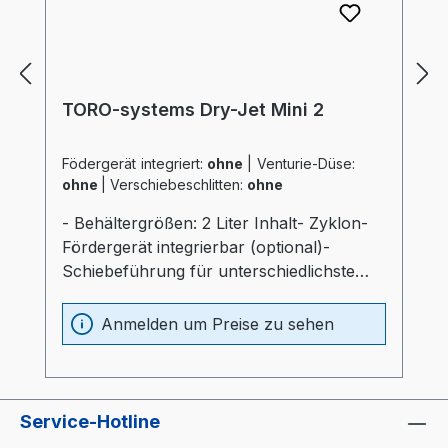
TORO-systems Dry-Jet Mini 2
Födergerät integriert:
ohne
|
Venturie-Düse:
ohne
|
Verschiebeschlitten:
ohne
- Behältergrößen: 2 Liter Inhalt- Zyklon-
Fördergerät integrierbar (optional)-
Schiebeführung für unterschiedlichste
Verarbeitungsmaschinen (optional)-
Materialbehälter und Heizung optimal
Anmelden um Preise zu sehen
wärmeisoliert (20mm)- Prozessheizung im
Materialbehälter integriert (Elektrokasten
ohne thermische Belastung)-
Materialbehälter aus Edelstahl und
Service-Hotline
Spezialglas- Temperaturfühler am