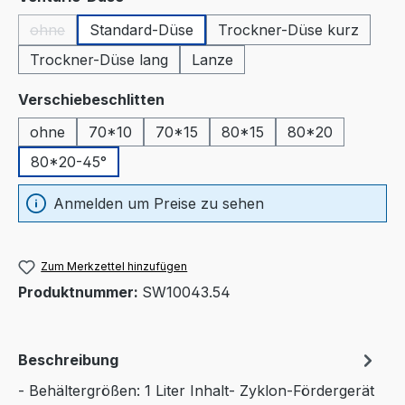
ohne
Standard-Düse
Trockner-Düse kurz
(Diese Option ist zurzeit nicht verfügbar.)
Trockner-Düse lang
Lanze
auswählen
Verschiebeschlitten
ohne
70*10
70*15
80*15
80*20
80*20-45°
Anmelden um Preise zu sehen
Zum Merkzettel hinzufügen
Produktnummer:
SW10043.54
Beschreibung
- Behältergrößen: 1 Liter Inhalt- Zyklon-Fördergerät