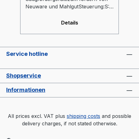
Neuware und MahlgutSteuerung:S:
für Fördergeräte mit Superior- oder
SYS-SteuerungE: mit eigener
Details
Steuerung für Fördergeäte mit Easy-
Steuerung bzw.
FremdgeräteFörderschlauchdurchm
esser:D 38 mm: für TORO-systems
Service hotline
CK-2/5/8 EinzelfördergeräteD 45
mm: für TORO-systems
Zentralanlagenabscheideroder
Shopservice
FremdgeräteD 40 mm: für
Fremdgeräte
Informationen
All prices excl. VAT plus
shipping costs
and possible
delivery charges, if not stated otherwise.