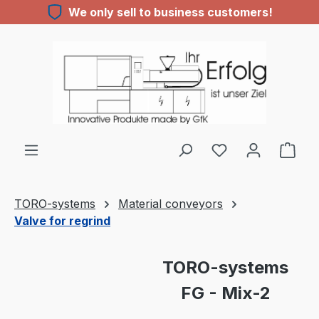
We only sell to business customers!
Skip to main content
You have 0 wishl
TORO-systems
Material conveyors
Valve for regrind
Skip image gallery
TORO-systems
FG - Mix-2