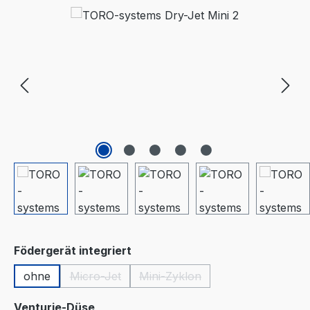
Bildergalerie überspringen
auswählen
Födergerät integriert
ohne
Micro-Jet
Mini-Zyklon
(Diese Option ist zurzeit nicht verfügbar.)
(Diese Option ist zurzeit nicht 
auswählen
Venturie-Düse