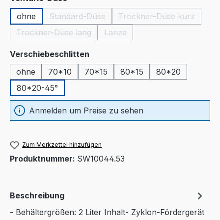
ohne
Standard-Düse
Trockner-Düse kurz
(Diese Option ist zurzeit nicht verfügbar.)
(Diese Option ist zu
Trockner-Düse lang
Lanze
(Diese Option ist zurzeit nicht verfügbar.)
(Diese Option ist zurzeit nicht ve
auswählen
Verschiebeschlitten
ohne
70*10
70*15
80*15
80*20
80*20-45°
Anmelden um Preise zu sehen
Zum Merkzettel hinzufügen
Produktnummer:
SW10044.53
Beschreibung
- Behältergrößen: 2 Liter Inhalt- Zyklon-Fördergerät