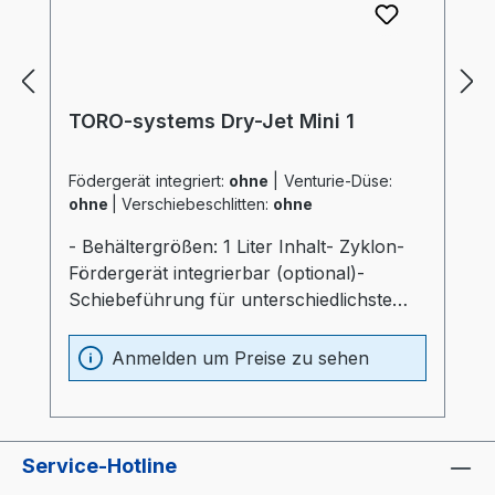
TORO-systems Dry-Jet Mini 1
Födergerät integriert:
ohne
|
Venturie-Düse:
ohne
|
Verschiebeschlitten:
ohne
- Behältergrößen: 1 Liter Inhalt- Zyklon-
Fördergerät integrierbar (optional)-
Schiebeführung für unterschiedlichste
Verarbeitungsmaschinen (optional)-
Materialbehälter und Heizung optimal
Anmelden um Preise zu sehen
wärmeisoliert (20mm)- Prozessheizung im
Materialbehälter integriert (Elektrokasten
ohne thermische Belastung)-
Materialbehälter aus Edelstahl und
Service-Hotline
Spezialglas- Temperaturfühler am