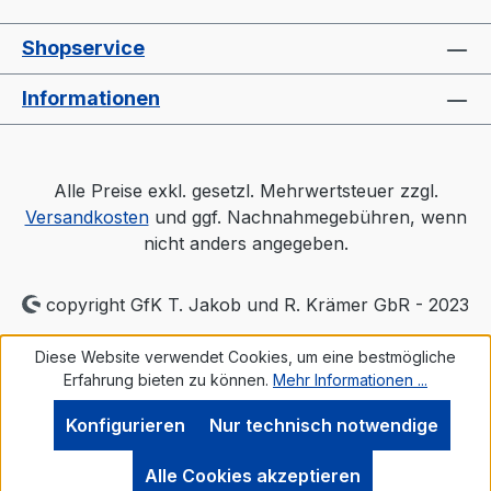
Lufteinlaß im Behälter- "echter
Luftverteiler" wie bei großen Trocknern-
Shopservice
Auslaßschieber- Sichtfenster- separater
Heizungsregler (Industriequalität)-
Informationen
Druckluftüberwachung- Automatischen
AbschaltprogrammProspekt: TORO-
systems Dry Jet Mini
Alle Preise exkl. gesetzl. Mehrwertsteuer zzgl.
Versandkosten
und ggf. Nachnahmegebühren, wenn
nicht anders angegeben.
copyright GfK T. Jakob und R. Krämer GbR - 2023
Diese Website verwendet Cookies, um eine bestmögliche
Erfahrung bieten zu können.
Mehr Informationen ...
Konfigurieren
Nur technisch notwendige
Alle Cookies akzeptieren