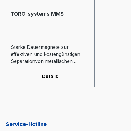
TORO-systems MMS
Starke Dauermagnete zur
effektiven und kostengünstigen
Separationvon metallischen
Verunreinigungen- geschlossenes
Gehäuseaus Edelstahl- einfach zu
Details
reinigen- Doppellagig- 2
StandardgrößenTORO-systems
MMS-5 (D 150mm; 5
Stangen)TORO-systems MMS-1 (D
230mm; 9 Stangen)Für weitere
Informationen wenden Sie sich
Service-Hotline
bitte an uns. Prospekt: TORO-