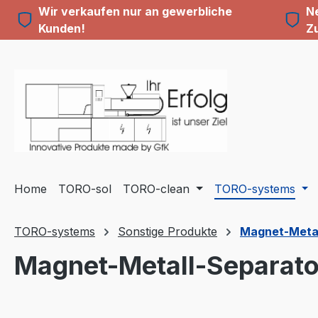
Wir verkaufen nur an gewerbliche
Ne
m Hauptinhalt springen
Zur Suche springen
Zur Hauptnavigation springen
Kunden!
Z
Home
TORO-sol
TORO-clean
TORO-systems
TORO-systems
Sonstige Produkte
Magnet-Metal
Magnet-Metall-Separat