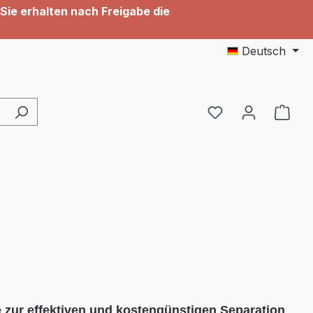
Sie erhalten nach Freigabe die
Deutsch
Du hast 0 Produ
zur effektiven und kostengünstigen Separation