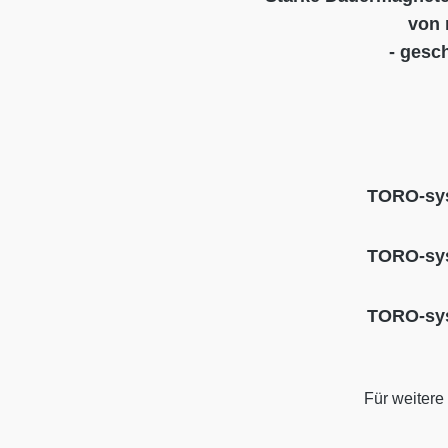
von 
- gesc
TORO-sys
TORO-sys
TORO-sys
Für weitere