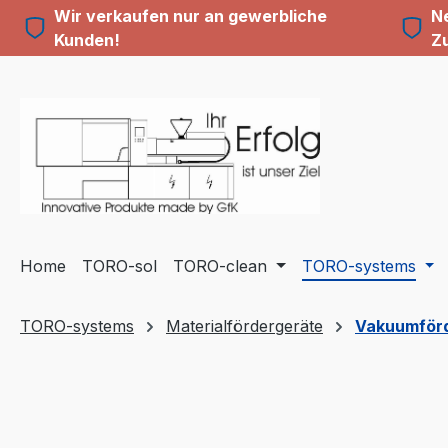
Wir verkaufen nur an gewerbliche
Ne
m Hauptinhalt springen
Zur Suche springen
Zur Hauptnavigation springen
Kunden!
Z
Home
TORO-sol
TORO-clean
TORO-systems
TORO-systems
Materialfördergeräte
Vakuumför
Bildergalerie überspringen