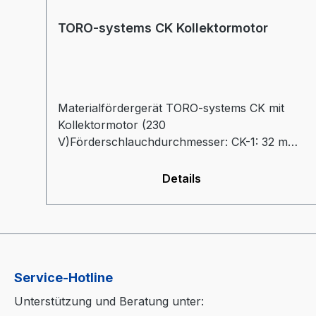
TORO-systems CK Kollektormotor
Materialfördergerät TORO-systems CK mit
Kollektormotor (230
V)Förderschlauchdurchmesser: CK-1: 32 mm
und CK-2/5/8: 38 mmSteuerungsvarianten:-
Easy: zwei fest programmierte
Details
FörderzeitenAnschluss für Mix-2 mit eigener
Steuerung- Superior: frei einstellbare
FörderzeitMix-2 Steuerung integriert (%
Mahlgut,
Umschalthäufigkeit)Mühlenabsaugprogramm
(Förderung nach einstellbarer Pausenzeit)
Service-Hotline
Unterstützung und Beratung unter: