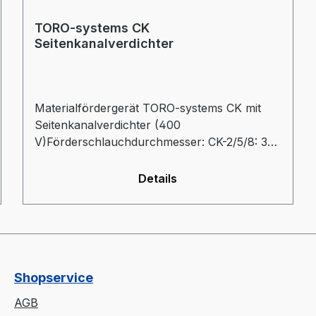
TORO-systems CK
Seitenkanalverdichter
Materialfördergerät TORO-systems CK mit
Seitenkanalverdichter (400
V)Förderschlauchdurchmesser: CK-2/5/8: 38
mmSteuerung:- Superior: frei einstellbare
FörderzeitMix-2 Steuerung integriert (%
Details
Mahlgut,
Umschalthäufigkeit)Mühlenabsaugprogramm
(Förderung nach einstellbarer
Pausenzeit)Optional mit Leersaugschieber
Shopservice
AGB