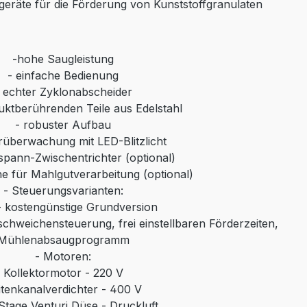
eräte für die Förderung von Kunststoffgranulaten
-
hohe Saugleistung
-
einfache Bedienung
-
echter Zyklonabscheider
duktberührenden Teile aus Edelstahl
-
robuster Aufbau
rüberwachung mit LED-Blitzlicht
spann-Zwischentrichter (optional)
e für Mahlgutverarbeitung (optional)
-
Steuerungsvarianten:
- kostengünstige Grundversion
ischweichensteuerung, frei einstellbaren Förderzeiten,
Mühlenabsaugprogramm
-
Motoren:
Kollektormotor - 220 V
itenkanalverdichter - 400 V
Stage Venturi Düse - Druckluft