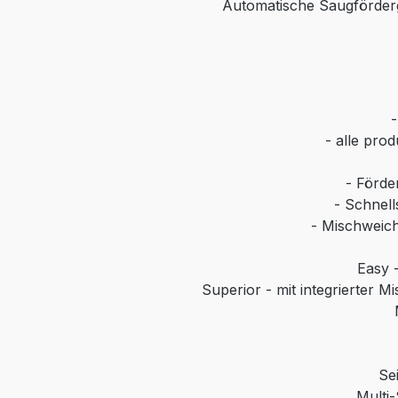
Automatische Saugförderg
-
alle pro
-
Förde
-
Schnell
- Mischweich
Easy 
Superior - mit integrierter M
Se
Multi-