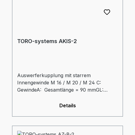
TORO-systems AKIS-2
Auswerferkupplung mit starrem
Innengewinde M 16 / M 20 / M 24 C:
GewindeA: Gesamtlänge = 90 mmGL:
Gewindelänge = 40 mmd: Durchmesser
Gewindehülse = 35 mmD:
Details
Aussendurchmesser = 60 mmdz:
Durchmesser Auswerferzapfen = 32 mmtz:
Eintauchtiefe Zapfen = 34 mm