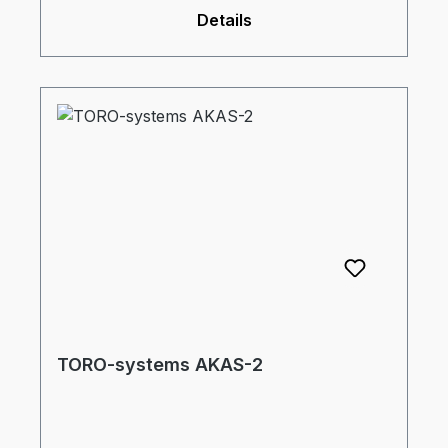
Aussendurchmesser = 60 mmdz:
Details
Durchmesser Auswerferzapfen = 32 mmtz:
Eintauchtiefe Zapfen = 34 mm
TORO-systems AKAS-2