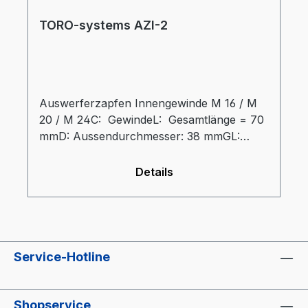
TORO-systems AZI-2
Auswerferzapfen Innengewinde M 16 / M
20 / M 24C: GewindeL: Gesamtlänge = 70
mmD: Aussendurchmesser: 38 mmGL:
Gewindelänge = 30 mmdz: Durchmesser
Auswerferzapfen = 32 mmtz: Eintauchtiefe
Details
Zapfen = 34 mm
Service-Hotline
Shopservice