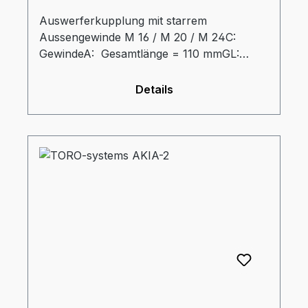
Auswerferkupplung mit starrem
Aussengewinde M 16 / M 20 / M 24C:
GewindeA: Gesamtlänge = 110 mmGL:
Gewindelänge = 50 mmD:
Aussendurchmesser = 60 mmdz:
Details
Durchmesser Auswerferzapfen = 32 mmtz:
Eintauchtiefe Zapfen = 34 mm