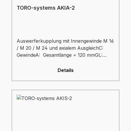
TORO-systems AKIA-2
Auswerferkupplung mit Innengewinde M 16
/ M 20 / M 24 und axialem AusgleichC:
GewindeA: Gesamtlänge = 120 mmGL:
Gewindelänge = 30 mmd: Durchmesser
Gewindehülse = 30 mmD:
Details
Aussendurchmesser = 60 mmdz:
Durchmesser Auswerferzapfen = 32 mmtz:
Eintauchtiefe Zapfen = 34 mm