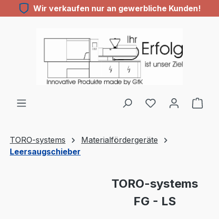
Wir verkaufen nur an gewerbliche Kunden!
Zum Hauptinhalt springen
Du hast 0 Produ
TORO-systems
Materialfördergeräte
Leersaugschieber
Bildergalerie überspringen
TORO-systems
FG - LS