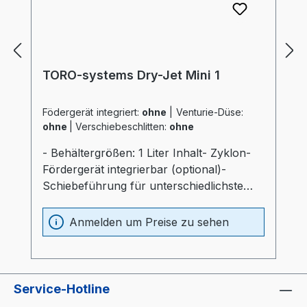
TORO-systems Dry-Jet Mini 1
Födergerät integriert:
ohne
|
Venturie-Düse:
ohne
|
Verschiebeschlitten:
ohne
- Behältergrößen: 1 Liter Inhalt- Zyklon-
Fördergerät integrierbar (optional)-
Schiebeführung für unterschiedlichste
Verarbeitungsmaschinen (optional)-
Materialbehälter und Heizung optimal
Anmelden um Preise zu sehen
wärmeisoliert (20mm)- Prozessheizung im
Materialbehälter integriert (Elektrokasten
ohne thermische Belastung)-
Materialbehälter aus Edelstahl und
Service-Hotline
Spezialglas- Temperaturfühler am