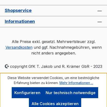
Lufteinlaß im Behälter- "echter
Luftverteiler" wie bei großen Trocknern-
Shopservice
Auslaßschieber- Sichtfenster- separater
Heizungsregler (Industriequalität)-
Informationen
Druckluftüberwachung- Automatischen
AbschaltprogrammProspekt: TORO-
systems Dry Jet Mini
Alle Preise exkl. gesetzl. Mehrwertsteuer zzgl.
Versandkosten
und ggf. Nachnahmegebühren, wenn
nicht anders angegeben.
copyright GfK T. Jakob und R. Krämer GbR - 2023
Diese Website verwendet Cookies, um eine bestmögliche
Erfahrung bieten zu können.
Mehr Informationen ...
Konfigurieren
Nur technisch notwendige
Alle Cookies akzeptieren