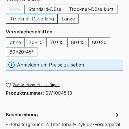
ohne
Standard-Düse
Trockner-Düse kurz
(Diese Option ist zurzeit nicht verfügbar.)
Trockner-Düse lang
Lanze
auswählen
Verschiebeschlitten
ohne
70*10
70*15
80*15
80*20
80*20-45°
Anmelden um Preise zu sehen
Zum Merkzettel hinzufügen
Produktnummer:
SW10045.13
Beschreibung
- Behältergrößen: 4 Liter Inhalt- Zyklon-Fördergerät